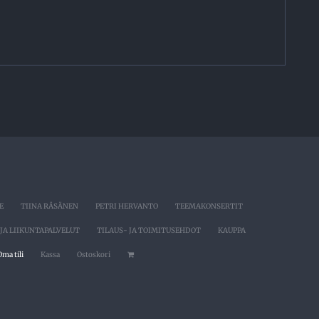
E
TIINA RÄSÄNEN
PETRI HERVANTO
TEEMAKONSERTIT
JA LIIKUNTAPALVELUT
TILAUS- JA TOIMITUSEHDOT
KAUPPA
Oma tili
Kassa
Ostoskori