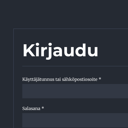
Skip
to
content
Kirjaudu
Vaaditaan
Käyttäjätunnus tai sähköpostiosoite
*
Vaaditaan
Salasana
*