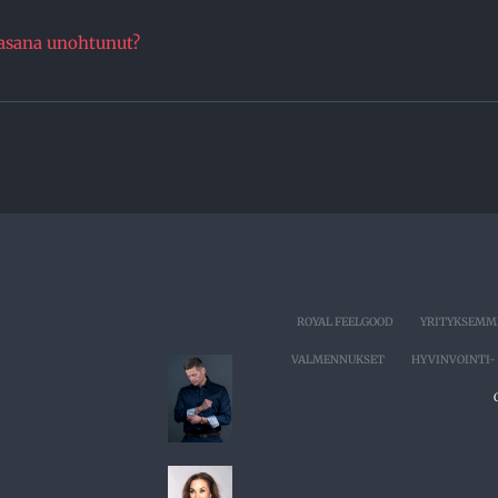
asana unohtunut?
ROYAL FEELGOOD
YRITYKSEMM
VALMENNUKSET
HYVINVOINTI- 