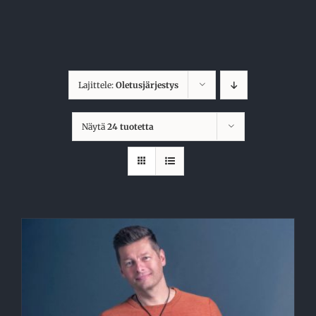
Skip
to
content
Lajittele:
Oletusjärjestys
Näytä
24 tuotetta