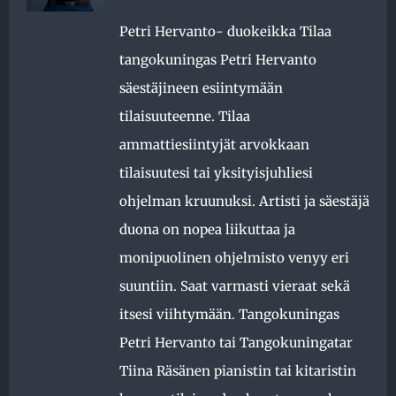
Petri Hervanto- duokeikka Tilaa
tangokuningas Petri Hervanto
säestäjineen esiintymään
tilaisuuteenne. Tilaa
ammattiesiintyjät arvokkaan
tilaisuutesi tai yksityisjuhliesi
ohjelman kruunuksi. Artisti ja säestäjä
duona on nopea liikuttaa ja
monipuolinen ohjelmisto venyy eri
suuntiin. Saat varmasti vieraat sekä
itsesi viihtymään. Tangokuningas
Petri Hervanto tai Tangokuningatar
Tiina Räsänen pianistin tai kitaristin