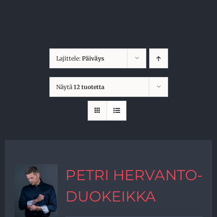
Skip
to
content
Lajittele:
Päiväys
Näytä
12 tuotetta
PETRI HERVANTO-
DUOKEIKKA