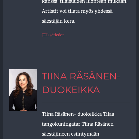
kanssa, tilaisuuden luonteen mukaan.
Artistit voi tilata myös yhdessä
säestäjän kera.
Lisätiedot
TIINA RÄSÄNEN-
DUOKEIKKA
Tiina Räsänen- duokeikka Tilaa
tangokuningatar Tiina Räsänen
säestäjineen esiintymään