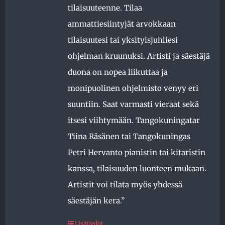
tilaisuuteenne. Tilaa
ammattiesiintyjät arvokkaan
tilaisuutesi tai yksityisjuhliesi
ohjelman kruunuksi. Artisti ja säestäjä
duona on nopea liikuttaa ja
monipuolinen ohjelmisto venyy eri
suuntiin. Saat varmasti vieraat sekä
itsesi viihtymään. Tangokuningatar
Tiina Räsänen tai Tangokuningas
Petri Hervanto pianistin tai kitaristin
kanssa, tilaisuuden luonteen mukaan.
Artistit voi tilata myös yhdessä
säestäjän kera.”
Lisätiedot