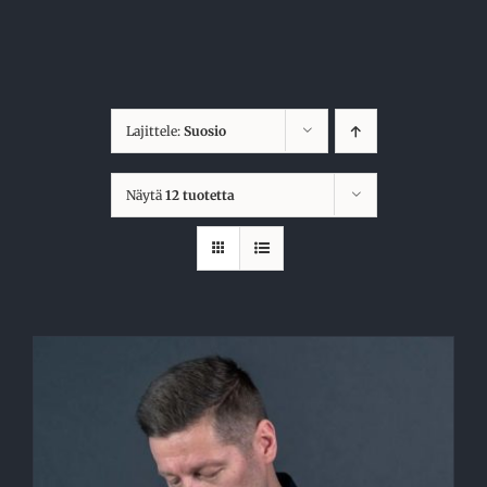
Skip
to
content
Lajittele:
Suosio
Näytä
12 tuotetta